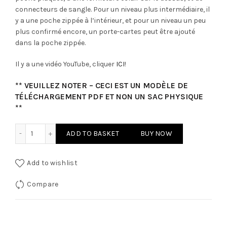
connecteurs de sangle. Pour un niveau plus intermédiaire, il
y a une poche zippée à l’intérieur, et pour un niveau un peu
plus confirmé encore, un porte-cartes peut être ajouté
dans la poche zippée.
Il y a une vidéo YouTube, cliquer
ICI
!
** VEUILLEZ NOTER – CECI EST UN MODÈLE DE
TÉLÉCHARGEMENT PDF ET NON UN SAC PHYSIQUE
**
Le Audrey Patron en Français quantity
ADD TO BASKET
BUY NOW
Add to wishlist
Compare