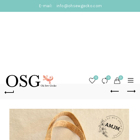
E-mail:
info@ohsewgecko.com
0
0
0